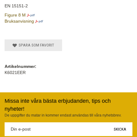
EN 15151-2
Figure 8 M
Bruksanvisning
SPARA SOM FAVORIT
Artikelnummer:
K6021EER
Missa inte våra bästa erbjudanden, tips och
nyheter!
De uppgifter du matar in kommer endast användas till våra nyhetsbrev.
SKICKA