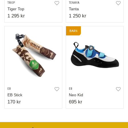
TRIOP
TENAYA
Tiger Top
Tanta
1 295 kr
1 250 kr
BARN
EB
EB
EB Stick
Neo Kid
170 kr
695 kr