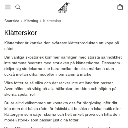
Startsida
/
Klättring
/
Klätterskor
Klätterskor
Klätterskor är kanske den svåraste klätterprodukten att köpa på
nätet.
Din vanliga skostorlek kommer nämligen med största sannolikhet
inte stämma överens med storleken på klätterskorna. Dessutom
skiljer sig storlekarna inte bara mellan de olika märkena utan
också mellan olika modeller inom samma märke.
Våra fötter är så olika och det räcker inte att längden passar.
Även hälen, så viktig på alla hälkrokar, bredden och höjden på
skorna spelar roll.
Du är alltid välkommen att kontakta oss för rådgivning inför ditt
köp men det bästa rådet är faktiskt att besöka en lokal butik eller
klättergym som säljer skorna och helt enkelt prova och hitta den
modell/storlek som passar just dina fötter.