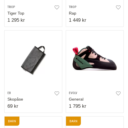
TRIOP
TRIOP
Tiger Top
Rap
1 295 kr
1 449 kr
EB
EVOLV
Skopåse
General
69 kr
1 795 kr
BARN
BARN