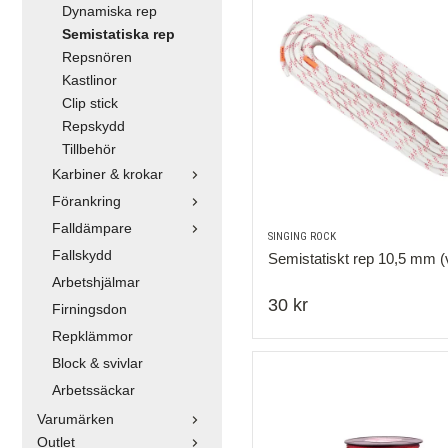
Dynamiska rep
Semistatiska rep
Repsnören
Kastlinor
Clip stick
Repskydd
Tillbehör
Karbiner & krokar
Förankring
Falldämpare
SINGING ROCK
Fallskydd
Semistatiskt rep 10,5 mm (v
Arbetshjälmar
30 kr
Firningsdon
Repklämmor
Block & svivlar
Arbetssäckar
Varumärken
Outlet