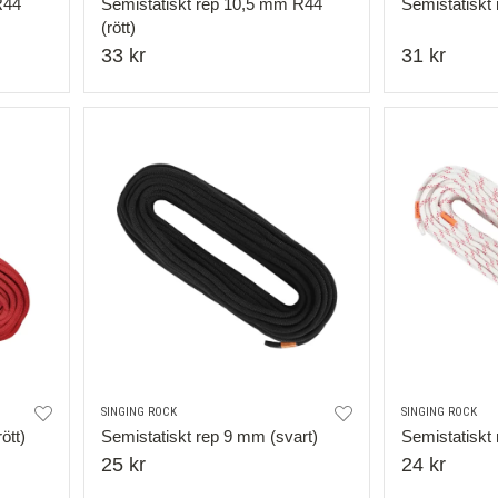
R44
Semistatiskt rep 10,5 mm R44
Semistatiskt
(rött)
33 kr
31 kr
SINGING ROCK
SINGING ROCK
ött)
Semistatiskt rep 9 mm (svart)
Semistatiskt 
25 kr
24 kr