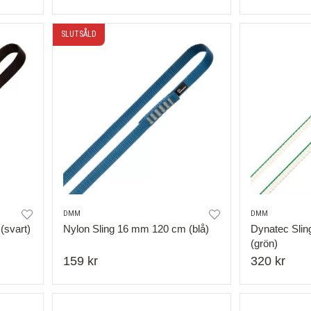
SLUTSÅLD
DMM
DMM
(svart)
Nylon Sling 16 mm 120 cm (blå)
Dynatec Sli
(grön)
159 kr
320 kr