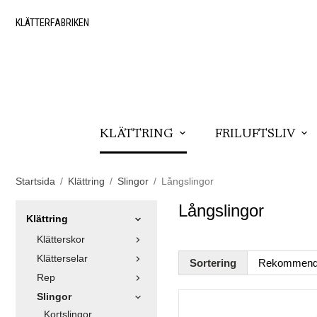
KLÄTTERFABRIKEN
KLÄTTRING
FRILUFTSLIV
Startsida
/
Klättring
/
Slingor
/
Långslingor
Långslingor
Klättring
Klätterskor
Klätterselar
Sortering
Rep
Slingor
Kortslingor