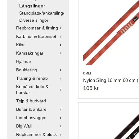
Långslingor
Standplats-/ankarslingor
Diverse slingor
Repbromsar & firning
Karbiner & karbinset
Kilar
Kamsäkringar
Hjälmar
Bouldering
DMM
Träning & rehab
Nylon Sling 16 mm 60 cm (
Kritpåsar, krita &
105 kr
borstar
Tejp & hudvård
Bultar & ankare
Inomhusväggar
Big Wall
Repklämmor & block