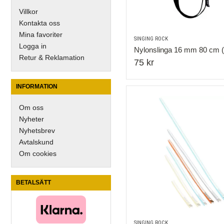
Villkor
Kontakta oss
Mina favoriter
SINGING ROCK
Logga in
Nylonslinga 16 mm 80 cm (
Retur & Reklamation
75 kr
INFORMATION
Om oss
Nyheter
Nyhetsbrev
Avtalskund
Om cookies
BETALSÄTT
SINGING ROCK