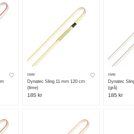
DMM
DMM
cm
Dynatec Sling 11 mm 120 cm
Dynatec Sli
(lime)
(grå)
185 kr
185 kr