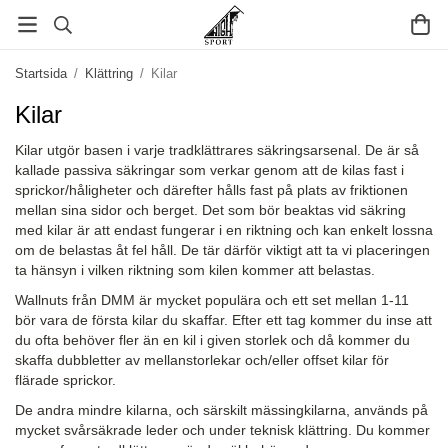
Startsida
/
Klättring
/
Kilar
Kilar
Kilar utgör basen i varje tradklättrares säkringsarsenal. De är så
kallade passiva säkringar som verkar genom att de kilas fast i
sprickor/håligheter och därefter hålls fast på plats av friktionen
mellan sina sidor och berget. Det som bör beaktas vid säkring
med kilar är att endast fungerar i en riktning och kan enkelt lossna
om de belastas åt fel håll. De tär därför viktigt att ta vi placeringen
ta hänsyn i vilken riktning som kilen kommer att belastas.
Wallnuts från DMM är mycket populära och ett set mellan 1-11
bör vara de första kilar du skaffar. Efter ett tag kommer du inse att
du ofta behöver fler än en kil i given storlek och då kommer du
skaffa dubbletter av mellanstorlekar och/eller offset kilar för
flärade sprickor.
De andra mindre kilarna, och särskilt mässingkilarna, används på
mycket svårsäkrade leder och under teknisk klättring. Du kommer