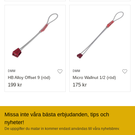
DMM
DMM
HB Alloy Offset 9 (röd)
Micro Wallnut 1/2 (röd)
199 kr
175 kr
Missa inte våra bästa erbjudanden, tips och
nyheter!
De uppgifter du matar in kommer endast användas till våra nyhetsbrev.