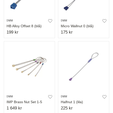
DMM
DMM
HB Alloy Offset 8 (blå)
Micro Wallnut 0 (blå)
199 kr
175 kr
DMM
DMM
IMP Brass Nut Set 1-5
Halfnut 1 (lila)
1 649 kr
225 kr