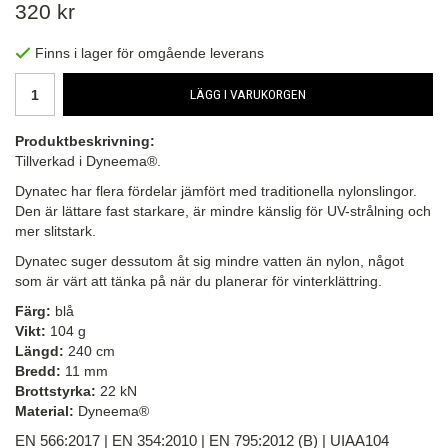
320 kr
Finns i lager för omgående leverans
LÄGG I VARUKORGEN
Produktbeskrivning:
Tillverkad i Dyneema®.
Dynatec har flera fördelar jämfört med traditionella nylonslingor.
Den är lättare fast starkare, är mindre känslig för UV-strålning och
mer slitstark.
Dynatec suger dessutom åt sig mindre vatten än nylon, något
som är värt att tänka på när du planerar för vinterklättring.
Färg:
blå
Vikt:
104 g
Längd:
240 cm
Bredd:
11 mm
Brottstyrka:
22 kN
Material:
Dyneema®
EN 566:2017 |
EN 354:2010 |
EN 795:2012 (B) |
UIAA104