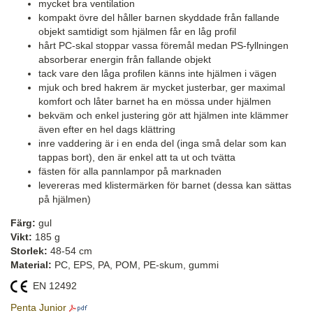
mycket bra ventilation
kompakt övre del håller barnen skyddade från fallande
objekt samtidigt som hjälmen får en låg profil
hårt PC-skal stoppar vassa föremål medan PS-fyllningen
absorberar energin från fallande objekt
tack vare den låga profilen känns inte hjälmen i vägen
mjuk och bred hakrem är mycket justerbar, ger maximal
komfort och låter barnet ha en mössa under hjälmen
bekväm och enkel justering gör att hjälmen inte klämmer
även efter en hel dags klättring
inre vaddering är i en enda del (inga små delar som kan
tappas bort), den är enkel att ta ut och tvätta
fästen för alla pannlampor på marknaden
levereras med klistermärken för barnet (dessa kan sättas
på hjälmen)
Färg:
gul
Vikt:
185 g
Storlek:
48-54 cm
Material:
PC, EPS, PA, POM, PE-skum, gummi
EN 12492
Penta Junior