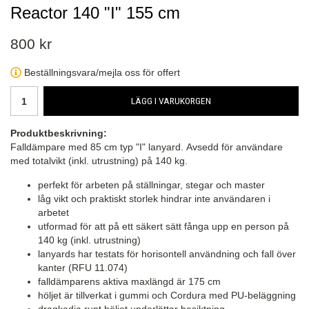
Reactor 140 "I" 155 cm
800 kr
Beställningsvara/mejla oss för offert
LÄGG I VARUKORGEN
Produktbeskrivning:
Falldämpare med 85 cm typ "I" lanyard. Avsedd för användare
med totalvikt (inkl. utrustning) på 140 kg.
perfekt för arbeten på ställningar, stegar och master
låg vikt och praktiskt storlek hindrar inte användaren i
arbetet
utformad för att på ett säkert sätt fånga upp en person på
140 kg (inkl. utrustning)
lanyards har testats för horisontell användning och fall över
kanter (RFU 11.074)
falldämparens aktiva maxlängd är 175 cm
höljet är tillverkat i gummi och Cordura med PU-beläggning
dragkedja runt höljet underlättar besiktning