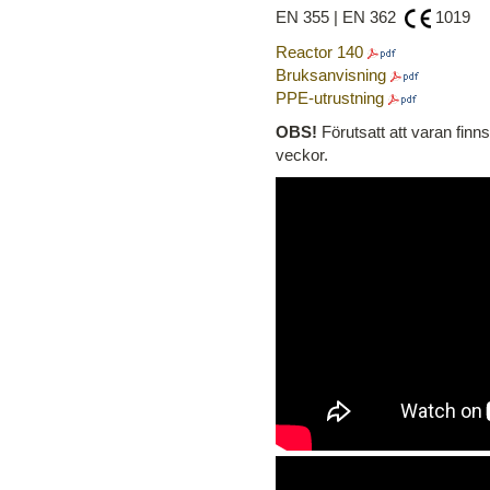
EN 355 | EN 362
1019
Reactor 140
Bruksanvisning
PPE-utrustning
OBS!
Förutsatt att varan finn
veckor.