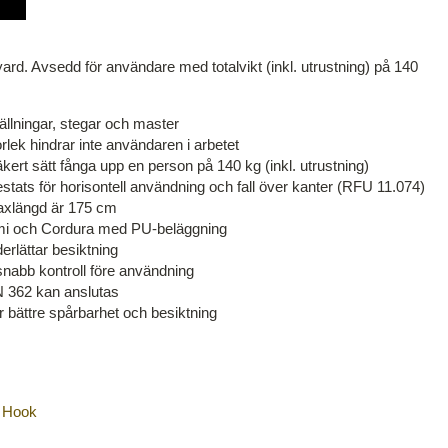
rd. Avsedd för användare med totalvikt (inkl. utrustning) på 140
tällningar, stegar och master
orlek hindrar inte användaren i arbetet
säkert sätt fånga upp en person på 140 kg (inkl. utrustning)
estats för horisontell användning och fall över kanter (RFU 11.074)
axlängd är 175 cm
gummi och Cordura med PU-beläggning
erlättar besiktning
 snabb kontroll före användning
EN 362 kan anslutas
 bättre spårbarhet och besiktning
 Hook