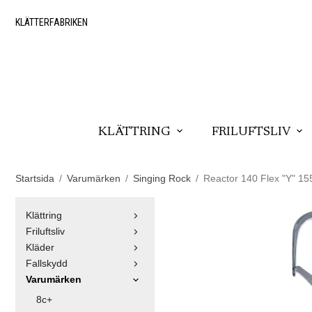
KLÄTTERFABRIKEN
KLÄTTRING
FRILUFTSLIV
Startsida
/
Varumärken
/
Singing Rock
/
Reactor 140 Flex "Y" 1
Klättring
Friluftsliv
Kläder
Fallskydd
Varumärken
8c+