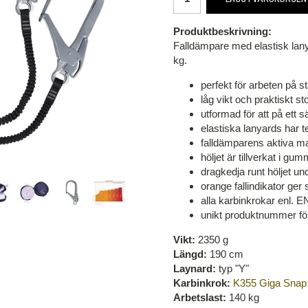
Produktbeskrivning:
Falldämpare med elastisk lanya
kg.
perfekt för arbeten på s
låg vikt och praktiskt st
utformad för att på ett 
elastiska lanyards har t
falldämparens aktiva m
höljet är tillverkat i 
dragkedja runt höljet und
orange fallindikator ger
alla karbinkrokar enl. 
unikt produktnummer för
Vikt:
2350 g
Längd:
190 cm
Laynard:
typ "Y"
Karbinkrok:
K355 Giga Snap
Arbetslast:
140 kg