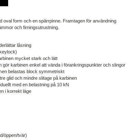
d oval form och en spärrpinne. Framtagen för användning
mmor och firningsutrustning.
erlättar låsning
keylock)
rbinen mycket stark och lätt
 gör karbinen enkel att vända i förankringspunkter och slingor
rmen belastas block symmetriskt
ttre glid och mindre slitage på karbinen
viduellt med en belastning på 10 kN
en i korrekt läge
d/öppen/tvär)