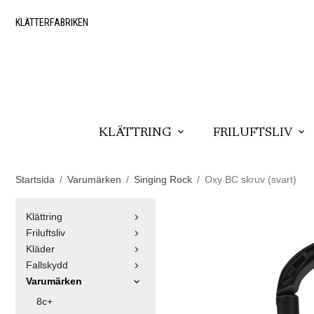
KLÄTTERFABRIKEN
KLÄTTRING
FRILUFTSLIV
Startsida
/
Varumärken
/
Singing Rock
/
Oxy BC skruv (svart)
Klättring
Friluftsliv
Kläder
Fallskydd
Varumärken
8c+