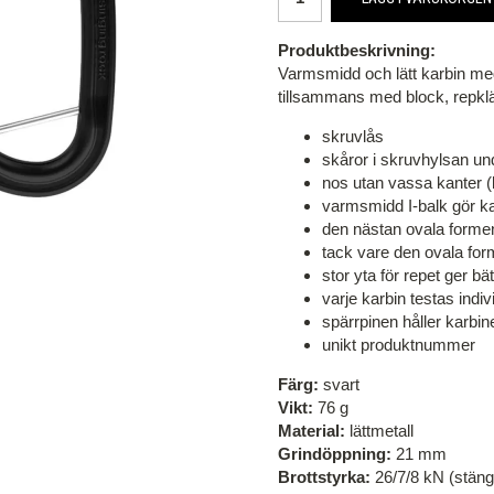
Produktbeskrivning:
Varmsmidd och lätt karbin me
tillsammans med block, repklä
skruvlås
skåror i skruvhylsan und
nos utan vassa kanter (
varmsmidd I-balk gör ka
den nästan ovala formen
tack vare den ovala fo
stor yta för repet ger bä
varje karbin testas indi
spärrpinen håller karbin
unikt produktnummer
Färg:
svart
Vikt:
76 g
Material:
lättmetall
Grindöppning:
21 mm
Brottstyrka:
26/7/8 kN (stäng