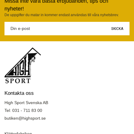
Missa inte våra bästa erbjudanden, tips och
nyheter!
De uppgifter du matar in kommer endast användas till våra nyhetsbrev.
SKICKA
Kontakta oss
High Sport Svenska AB
Tel: 031 - 711 83 00
butiken@highsport.se
Klätterfabriken