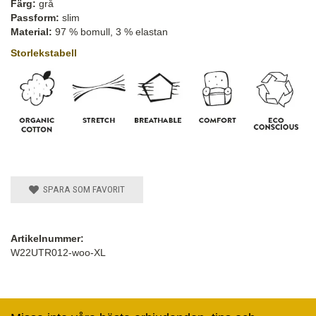
Färg:
grå
Passform:
slim
Material:
97 % bomull, 3 % elastan
Storlekstabell
SPARA SOM FAVORIT
Artikelnummer:
W22UTR012-woo-XL