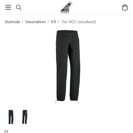
Startsida
/
Varumärken
/
E9
/
Teo W22 (woodland)
E9