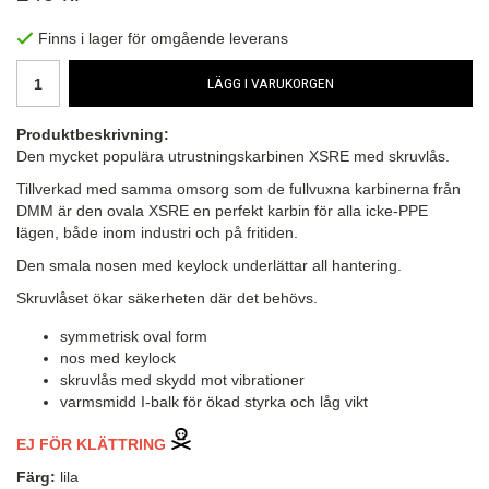
Finns i lager för omgående leverans
LÄGG I VARUKORGEN
Produktbeskrivning:
Den mycket populära utrustningskarbinen XSRE med skruvlås.
Tillverkad med samma omsorg som de fullvuxna karbinerna från
DMM är den ovala XSRE en perfekt karbin för alla icke-PPE
lägen, både inom industri och på fritiden.
Den smala nosen med keylock underlättar all hantering.
Skruvlåset ökar säkerheten där det behövs.
symmetrisk oval form
nos med keylock
skruvlås med skydd mot vibrationer
varmsmidd I-balk för ökad styrka och låg vikt
EJ FÖR KLÄTTRING
Färg:
lila