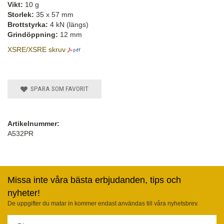
Vikt:
10 g
Storlek:
35 x 57 mm
Brottstyrka:
4 kN (längs)
Grindöppning:
12 mm
XSRE/XSRE skruv
SPARA SOM FAVORIT
Artikelnummer:
A532PR
Missa inte våra bästa erbjudanden, tips och
nyheter!
De uppgifter du matar in kommer endast användas till våra nyhetsbrev.