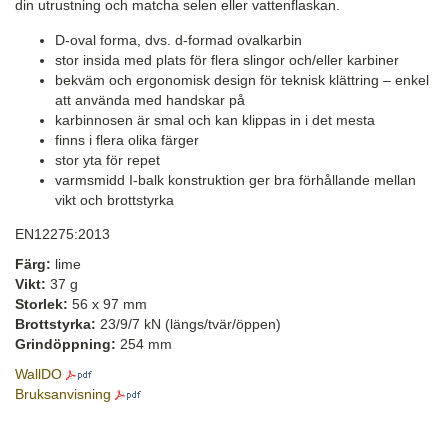
din utrustning och matcha selen eller vattenflaskan.
D-oval forma, dvs. d-formad ovalkarbin
stor insida med plats för flera slingor och/eller karbiner
bekväm och ergonomisk design för teknisk klättring – enkel
att använda med handskar på
karbinnosen är smal och kan klippas in i det mesta
finns i flera olika färger
stor yta för repet
varmsmidd I-balk konstruktion ger bra förhållande mellan
vikt och brottstyrka
EN12275:2013
Färg:
lime
Vikt:
37 g
Storlek:
56 x 97 mm
Brottstyrka:
23/9/7 kN (längs/tvär/öppen)
Grindöppning:
254 mm
WallDO
Bruksanvisning