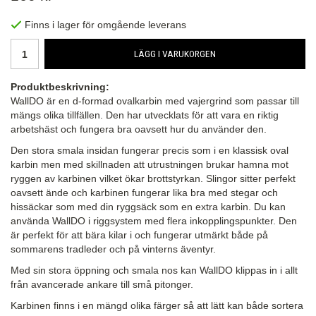
Finns i lager för omgående leverans
LÄGG I VARUKORGEN
Produktbeskrivning:
WallDO är en d-formad ovalkarbin med vajergrind som passar till
mängs olika tillfällen. Den har utvecklats för att vara en riktig
arbetshäst och fungera bra oavsett hur du använder den.
Den stora smala insidan fungerar precis som i en klassisk oval
karbin men med skillnaden att utrustningen brukar hamna mot
ryggen av karbinen vilket ökar brottstyrkan. Slingor sitter perfekt
oavsett ände och karbinen fungerar lika bra med stegar och
hissäckar som med din ryggsäck som en extra karbin. Du kan
använda WallDO i riggsystem med flera inkopplingspunkter. Den
är perfekt för att bära kilar i och fungerar utmärkt både på
sommarens tradleder och på vinterns äventyr.
Med sin stora öppning och smala nos kan WallDO klippas in i allt
från avancerade ankare till små pitonger.
Karbinen finns i en mängd olika färger så att lätt kan både sortera