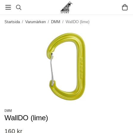
Startsida
/
Varumärken
/
DMM
/
WallDO (lime)
DMM
WallDO (lime)
160 kr