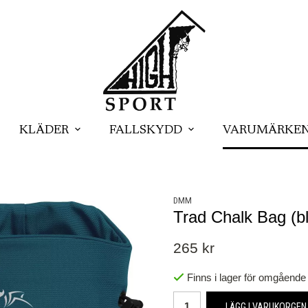
KLÄDER
FALLSKYDD
VARUMÄRKE
DMM
Trad Chalk Bag (b
265 kr
Finns i lager för omgående
LÄGG I VARUKORGEN