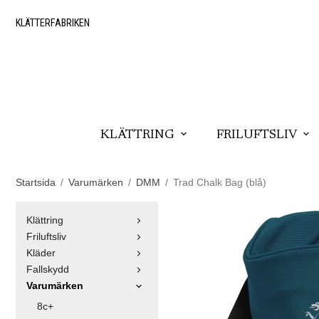
KLÄTTERFABRIKEN
KLÄTTRING
FRILUFTSLIV
Startsida
/
Varumärken
/
DMM
/
Trad Chalk Bag (blå)
Klättring
Friluftsliv
Kläder
Fallskydd
Varumärken
8c+