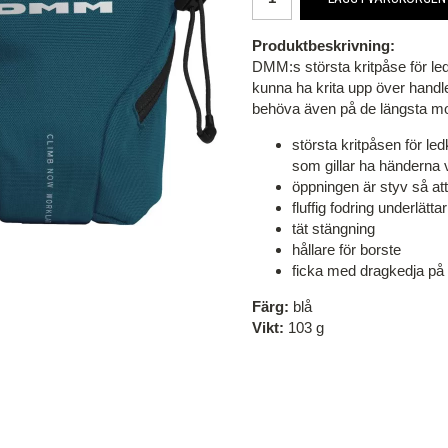
Produktbeskrivning:
DMM:s största kritpåse för led
kunna ha krita upp över handle
behöva även på de längsta mo
största kritpåsen för le
som gillar ha händerna v
öppningen är styv så att
fluffig fodring underlätta
tät stängning
hållare för borste
ficka med dragkedja på
Färg:
blå
Vikt:
103 g