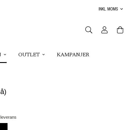
N
OUTLET
KAMPANJER
lå)
 leverans