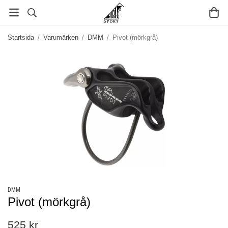
Startsida
/
Varumärken
/
DMM
/
Pivot (mörkgrå)
DMM
Pivot (mörkgrå)
525 kr