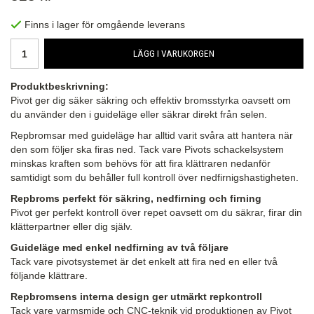
Finns i lager för omgående leverans
LÄGG I VARUKORGEN
Produktbeskrivning:
Pivot ger dig säker säkring och effektiv bromsstyrka oavsett om
du använder den i guideläge eller säkrar direkt från selen.
Repbromsar med guideläge har alltid varit svåra att hantera när
den som följer ska firas ned. Tack vare Pivots schackelsystem
minskas kraften som behövs för att fira klättraren nedanför
samtidigt som du behåller full kontroll över nedfirnigshastigheten.
Repbroms perfekt för säkring, nedfirning och firning
Pivot ger perfekt kontroll över repet oavsett om du säkrar, firar din
klätterpartner eller dig själv.
Guideläge med enkel nedfirning av två följare
Tack vare pivotsystemet är det enkelt att fira ned en eller två
följande klättrare.
Repbromsens interna design ger utmärkt repkontroll
Tack vare varmsmide och CNC-teknik vid produktionen av Pivot