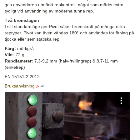
ges användaren utmärkt repkontroll, något som märks extra
tydligt vid användning av moderna tunna rep.
Två bromslägen
I sitt standardläge ger Pivot säker bromskraft på många olika
reptyper. Pivot kan även vändas 180° och användas för firning på
tjocka eller semistatiska rep.
Färg:
mörkgrå
Vikt:
72 g
Repdiameter:
7,3-9,2 mm (halv-/tvillingrep) & 8,7-11 mm
(enkelrep)
EN 15151-2:2012
Bruksanvisning