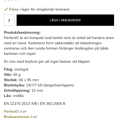
Finns i lager för omgående leverans
LÄGG I VARUKORGEN
Produktbeskrivning:
PerfectO är en kompakt oval karbin som är enkel att hantera även
med en hand. Karbinens form säkerställer att belastningen
centreras och den runda formen förlänger livslängden på både
karbinen och repet.
En nos med keylock gör att inget fastnar vid klippen.
Färg:
mörkgrå
Vikt:
66 g
Storlek:
56 x 95 mm
Brottstyrka:
24/7/7 kN (längs/tvär/öppen)
Grindöppning:
15 mm
Lås:
vridlås
EN 12275:2013 X/B | EN 362:2004 B
PerfectO
Bruksanvisning