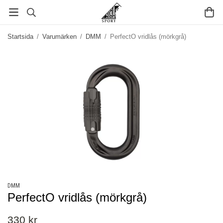
Startsida
/
Varumärken
/
DMM
/
PerfectO vridlås (mörkgrå)
DMM
PerfectO vridlås (mörkgrå)
330 kr