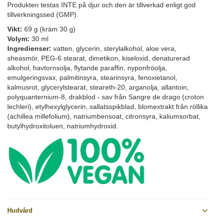
Produkten testas INTE på djur och den är tillverkad enligt god
tillverkningssed (GMP).
Vikt:
69 g (kräm 30 g)
Volym:
30 ml
Ingredienser:
vatten, glycerin, sterylalkohol, aloe vera,
sheasmör, PEG-6 stearat, dimetikon, kiseloxid, denaturerad
alkohol, havtornsolja, flytande paraffin, nyponfröolja,
emulgeringsvax, palmitinsyra, stearinsyra, fenoxietanol,
kalmusrot, glycerylstearat, steareth-20, arganolja, allantoin,
polyquanternium-8, drakblod - sav från Sangre de drago (croton
lechleri), etylhexylglycerin, sallatsspikblad, blomextrakt från röllika
(achillea millefolium), natriumbensoat, citronsyra, kaliumsorbat,
butylhydroxitoluen, natriumhydroxid.
Hudvård