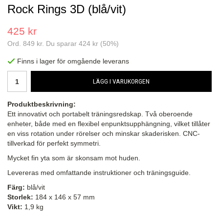
Rock Rings 3D (blå/vit)
425 kr
Ord.
849 kr
. Du sparar
424 kr
(
50
%)
Finns i lager för omgående leverans
LÄGG I VARUKORGEN
Produktbeskrivning:
Ett innovativt och portabelt träningsredskap. Två oberoende
enheter, både med en flexibel enpunktsupphängning, vilket tillåter
en viss rotation under rörelser och minskar skaderisken. CNC-
tillverkad för perfekt symmetri.
Mycket fin yta som är skonsam mot huden.
Levereras med omfattande instruktioner och träningsguide.
Färg:
blå/vit
Storlek:
184 x 146 x 57 mm
Vikt:
1,9 kg