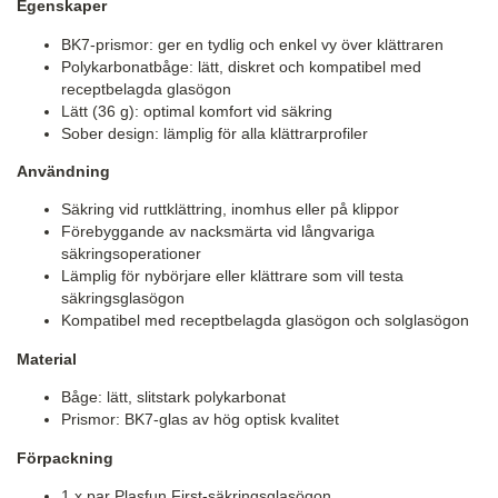
Egenskaper
BK7-prismor: ger en tydlig och enkel vy över klättraren
Polykarbonatbåge: lätt, diskret och kompatibel med
receptbelagda glasögon
Lätt (36 g): optimal komfort vid säkring
Sober design: lämplig för alla klättrarprofiler
Användning
Säkring vid ruttklättring, inomhus eller på klippor
Förebyggande av nacksmärta vid långvariga
säkringsoperationer
Lämplig för nybörjare eller klättrare som vill testa
säkringsglasögon
Kompatibel med receptbelagda glasögon och solglasögon
Material
Båge: lätt, slitstark polykarbonat
Prismor: BK7-glas av hög optisk kvalitet
Förpackning
1 x par Plasfun First-säkringsglasögon