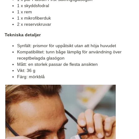
1 x skyddsfodral
1 x rem
1 x mikrofiberduk
2 x reservskruvar
Tekniska detaljer
Synfält: prismor för uppåtsikt utan att höja huvudet
Kompatibilitet: tunn båge lämplig för användning över
receptbelagda glasögon
Mått: en storlek passar de flesta ansikten
Vikt: 36 g
Färg: mörkblå