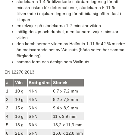
storlekarna 1-4 är tillverkade i hårdare legering för att
minska risken för deformationer; storlekarna 5-11 är
tillverkade i mjukare legering för att bita sig bättre fast i
klippan
enkelvajer på storlekarna 1-7 minskar vikten
ihållig design och dubbel, men tunnare, vajer minskar
vikten
den kombinerade vikten av Halfnuts 1-11 är 42 % mindre
än motsvarande set av Wallnuts (båda seten har samma
färgkodning)
samma form och design som Wallnuts
EN 12270:2013
#
Vikt
Brottgräns
Storlek
1
10 g
4 kN
6,7 x 7,2 mm
2
10 g
4 kN
8,2 x 7,9 mm
3
15 g
6 kN
9,4 x 8,9 mm
4
16 g
6 kN
11 x 9,9 mm
5
18 g
6 kN
13,2 x 11,3 mm
6
21 g
6 kN
15,6 x 12,8 mm