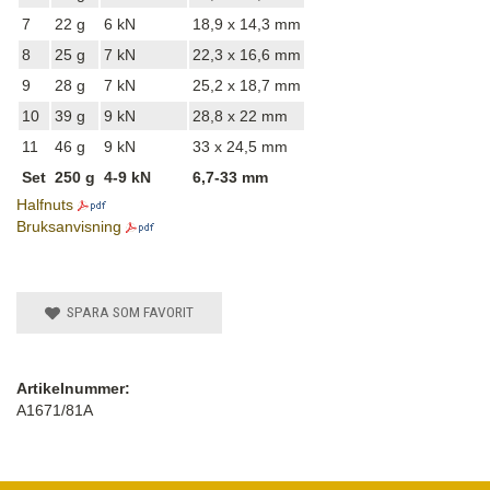
7
22 g
6 kN
18,9 x 14,3 mm
8
25 g
7 kN
22,3 x 16,6 mm
9
28 g
7 kN
25,2 x 18,7 mm
10
39 g
9 kN
28,8 x 22 mm
11
46 g
9 kN
33 x 24,5 mm
Set
250 g
4-9 kN
6,7-33 mm
Halfnuts
Bruksanvisning
SPARA SOM FAVORIT
Artikelnummer:
A1671/81A