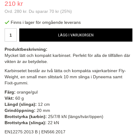
210 kr
Ord.
280 kr
. Du sparar
70 kr
(
25
%)
Finns i lager för omgående leverans
LÄGG I VARUKORGEN
Produktbeskrivning:
Mycket lätt och kompakt karbinset. Perfekt för alla de tillfällen där
vikten är av betydelse.
Karbinsetet består av två lätta och kompakta vajerkarbiner Fly-
Weight, en small men slitstark 10 mm slinga i Dyneema samt
Fixit-gummi.
Färg:
orange/gul
Vikt:
60 g
Längd (slinga):
12 cm
Grindöppning:
20 mm
Brottstyrka (karbin):
25/7/8 kN (längs/tvär/öppen)
Brottstyrka (slinga):
22 kN
EN12275:2013 B | EN566:2017