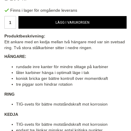
Finns i lager för omgående leverans
LÄGG I VARUKORGEN
Produktbeskrivning:
Ett ankare med en kedja mellan två hängare med var sin svetsad
ring. Två stora stålkarbiner sitter i nedre ringen.
HÄNGARE:
rundade inre kanter för mindre slitage på karbiner
låter karbiner hänga i optimalt läge i tak
konisk bricka ger bättre kontroll över momentkraft
tre piggar som hindrar rotation
RING
TIG-svets för bättre motståndskraft mot korrosion
KEDJA
TIG-svets för bättre motståndskraft mot korrosion
endast tre länkar minskar antal kritiska punkter