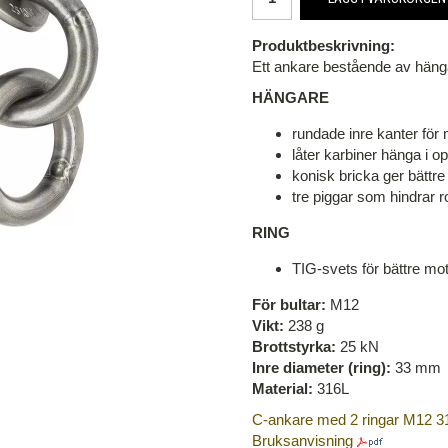
Produktbeskrivning:
Ett ankare bestående av häng
HÄNGARE
rundade inre kanter för 
låter karbiner hänga i op
konisk bricka ger bättre
tre piggar som hindrar r
RING
TIG-svets för bättre mo
För bultar:
M12
Vikt:
238 g
Brottstyrka:
25 kN
Inre diameter (ring):
33 mm
Material:
316L
C-ankare med 2 ringar M12 3
Bruksanvisning