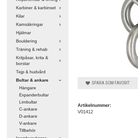
Karbiner & karbinset
Kilar
Kamsäkringar
Hjälmar
Bouldering
Träning & rehab
Kritpåsar, krita &
borstar
Tejp & hudvård
Bultar & ankare
SPARA SOM FAVORIT
Hängare
Expanderbultar
Limbultar
Artikelnummer:
C-ankare
V01412
D-ankare
V-ankare
Tillbehör