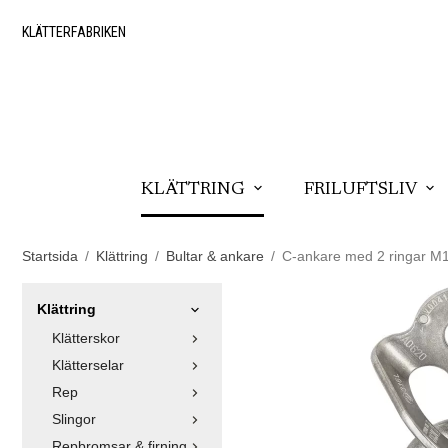
KLÄTTERFABRIKEN
KLÄTTRING
FRILUFTSLIV
Startsida
/
Klättring
/
Bultar & ankare
/
C-ankare med 2 ringar M
Klättring
Klätterskor
Klätterselar
Rep
Slingor
Repbromsar & firning