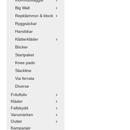
Inomhusväggar
Big Wall
Repklämmor & block
Ryggsäckar
Handskar
Klätterkläder
Böcker
Startpaket
Knee pads
Slackline
Via ferrata
Diverse
Friluftsliv
Kläder
Fallskydd
Varumärken
Outlet
Kampanjer