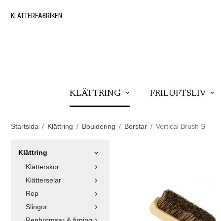
KLÄTTERFABRIKEN
KLÄTTRING
FRILUFTSLIV
Startsida
/
Klättring
/
Bouldering
/
Borstar
/
Vertical Brush S
Klättring
Klätterskor
Klätterselar
Rep
Slingor
Repbromsar & firning