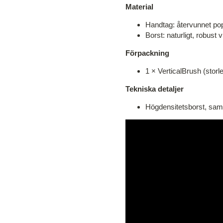
Material
Handtag: återvunnet pop
Borst: naturligt, robust v
Förpackning
1 × VerticalBrush (storle
Tekniska detaljer
Högdensitetsborst, samm