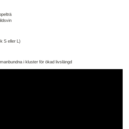
pelträ
ildsvin
k S eller L)
anbundna i kluster för ökad livslängd