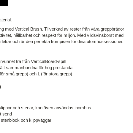
terial.
ing med Vertical Brush. Tillverkad av rester från våra greppbrädor
ivitet, hållbarhet och respekt för miljön. Med vildsvinsborst med
torlekar och är den perfekta kompisen för dina utomhussessioner.
rvunnet trä från VerticalBoard-spill
, tätt sammanbundna för hög prestanda
(för små grepp) och L (för stora grepp)
g
klippor och stenar, kan även användas inomhus
tt send
v stenblock och klippväggar