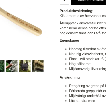
Produktbeskrivning:
Klätterborste av återvunnet ma
Återupptäck ansvarsfull klättr
kombinerar denna borste effekt
hög densitet finns den i två s
Egenskaper
Handtag tillverkat av åte
Naturlig vildsvinsborst
Finns i två storlekar: S 
Hög hållbarhet
Miljöansvarig tillverknin
Användning
Rengöring av grepp på 
Förbereda grepp inför e
Miljövänligt underhåll a
Lätt att bära med