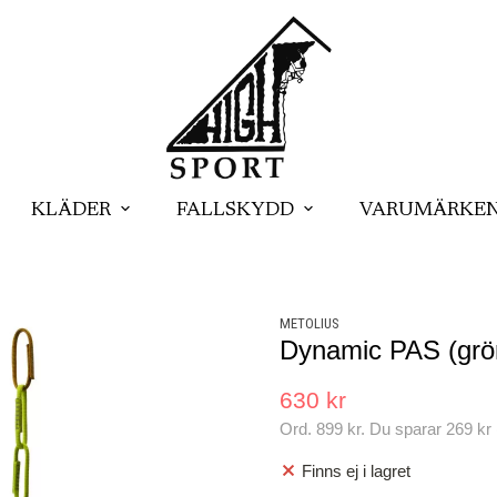
KLÄDER
FALLSKYDD
VARUMÄRKE
METOLIUS
Dynamic PAS (grö
630 kr
Ord.
899 kr
. Du sparar
269 kr
Finns ej i lagret