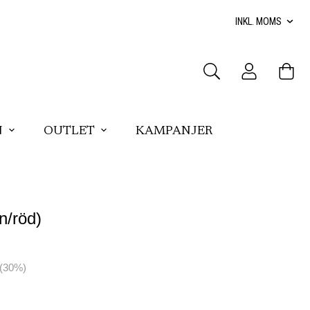
N
OUTLET
KAMPANJER
n/röd)
(
30
%)