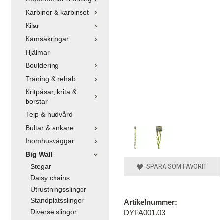
Karbiner & karbinset
Kilar
Kamsäkringar
Hjälmar
Bouldering
Träning & rehab
Kritpåsar, krita &
borstar
Tejp & hudvård
Bultar & ankare
Inomhusväggar
Big Wall
SPARA SOM FAVORIT
Stegar
Daisy chains
Utrustningsslingor
Standplatsslingor
Artikelnummer:
Diverse slingor
DYPA001.03