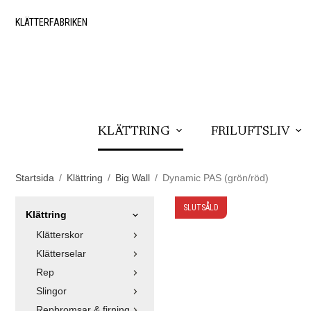
KLÄTTERFABRIKEN
KLÄTTRING
FRILUFTSLIV
Startsida
/
Klättring
/
Big Wall
/
Dynamic PAS (grön/röd)
SLUTSÅLD
Klättring
Klätterskor
Klätterselar
Rep
Slingor
Repbromsar & firning