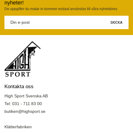
nyheter!
De uppgifter du matar in kommer endast användas till våra nyhetsbrev.
SKICKA
Kontakta oss
High Sport Svenska AB
Tel: 031 - 711 83 00
butiken@highsport.se
Klätterfabriken