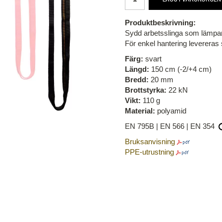
Produktbeskrivning:
Sydd arbetsslinga som lämpar s
För enkel hantering levereras 
Färg:
svart
Längd:
150 cm (-2/+4 cm)
Bredd:
20 mm
Brottstyrka:
22 kN
Vikt:
110 g
Material:
polyamid
EN 795B | EN 566 | EN 354
Bruksanvisning
PPE-utrustning