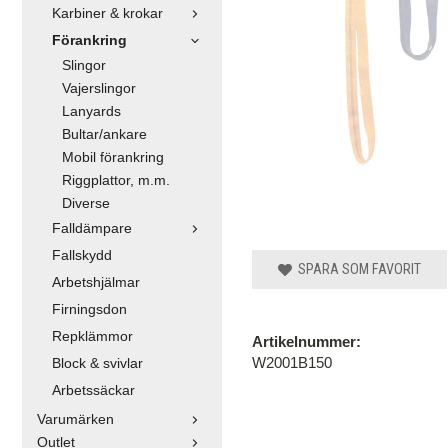
Karbiner & krokar
Förankring
Slingor
Vajerslingor
Lanyards
Bultar/ankare
Mobil förankring
Riggplattor, m.m.
Diverse
Falldämpare
Fallskydd
SPARA SOM FAVORIT
Arbetshjälmar
Firningsdon
Repklämmor
Artikelnummer:
W2001B150
Block & svivlar
Arbetssäckar
Varumärken
Outlet