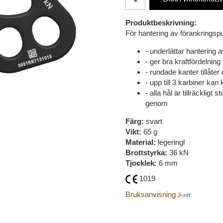
Produktbeskrivning:
För hantering av förankringspu
- underlättar hantering 
- ger bra kraftfördelning 
- rundade kanter tillåter 
- upp till 3 karbiner kan 
- alla hål är tillräcklig
genom
Färg:
svart
Vikt:
65 g
Material:
legeringl
Brottstyrka:
36 kN
Tjocklek:
6 mm
1019
Bruksanvisning