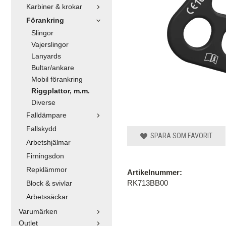
Karbiner & krokar
Förankring
Slingor
Vajerslingor
Lanyards
Bultar/ankare
Mobil förankring
Riggplattor, m.m.
Diverse
Falldämpare
Fallskydd
SPARA SOM FAVORIT
Arbetshjälmar
Firningsdon
Repklämmor
Artikelnummer:
RK713BB00
Block & svivlar
Arbetssäckar
Varumärken
Outlet