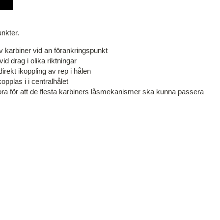
nkter.
av karbiner vid an förankringspunkt
vid drag i olika riktningar
direkt ikoppling av rep i hålen
kopplas i i centralhålet
t stora för att de flesta karbiners låsmekanismer ska kunna passera