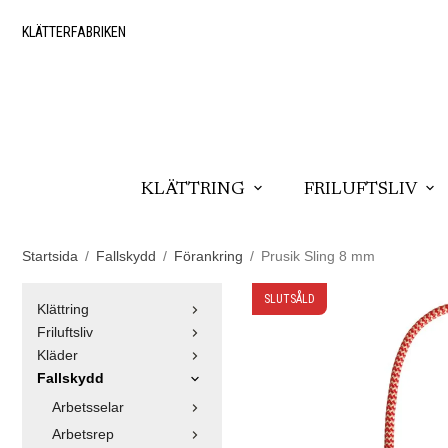
KLÄTTERFABRIKEN
KLÄTTRING
FRILUFTSLIV
Startsida
/
Fallskydd
/
Förankring
/
Prusik Sling 8 mm
SLUTSÅLD
Klättring
Friluftsliv
Kläder
Fallskydd
Arbetsselar
Arbetsrep