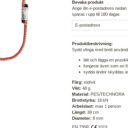
Bevaka produkt
Ange din e-postadress nedan s
sparas i upp till 180 dagar.
Produktbeskrivning:
Sydd slinga med brett använd
lätt och lägga en prusi
fungerar även som en fö
sydda ändor skyddas av 
Färg:
röd/vit
Vikt:
48 g
Material:
PES/TECHNORA
Brottstyrka:
18 kN
Arbetslast:
max 1 person
Längd:
38 cm
Diameter:
8 mm
EN 795B
1019