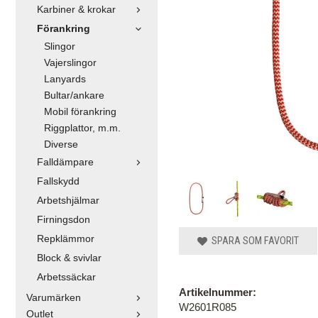
Karbiner & krokar
Förankring
Slingor
Vajerslingor
Lanyards
Bultar/ankare
Mobil förankring
Riggplattor, m.m.
Diverse
Falldämpare
Fallskydd
Arbetshjälmar
Firningsdon
Repklämmor
SPARA SOM FAVORIT
Block & svivlar
Arbetssäckar
Artikelnummer:
Varumärken
W2601R085
Outlet