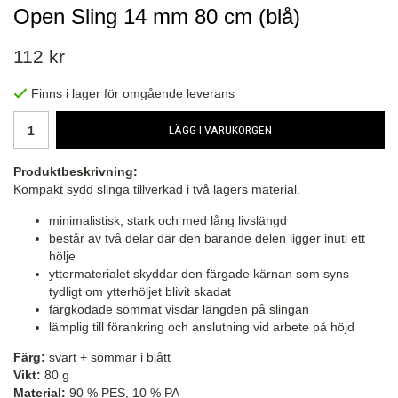
Open Sling 14 mm 80 cm (blå)
112 kr
Finns i lager för omgående leverans
LÄGG I VARUKORGEN
Produktbeskrivning:
Kompakt sydd slinga tillverkad i två lagers material.
minimalistisk, stark och med lång livslängd
består av två delar där den bärande delen ligger inuti ett
hölje
yttermaterialet skyddar den färgade kärnan som syns
tydligt om ytterhöljet blivit skadat
färgkodade sömmat visdar längden på slingan
lämplig till förankring och anslutning vid arbete på höjd
Färg:
svart + sömmar i blått
Vikt:
80 g
Material:
90 % PES, 10 % PA