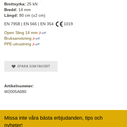
Brottsyrka:
25 kN
Bredd:
14 mm
Längd:
80 cm (±2 cm)
EN 795B | EN 566 | EN 354
1019
Open Sling 14 mm
Bruksanvisning
PPE-utrustning
SPARA SOM FAVORIT
Artikelnummer:
W2005A080
Missa inte våra bästa erbjudanden, tips och
nyheter!