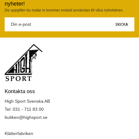
nyheter!
De uppgifter du matar in kommer endast användas till våra nyhetsbrev.
SKICKA
Kontakta oss
High Sport Svenska AB
Tel: 031 - 711 83 00
butiken@highsport.se
Klätterfabriken