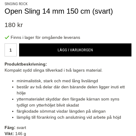
SINGING ROCK
Open Sling 14 mm 150 cm (svart)
180 kr
Finns i lager för omgående leverans
LÄGG I VARUKORGEN
Produktbeskrivning:
Kompakt sydd slinga tillverkad i två lagers material.
minimalistisk, stark och med lång livslängd
består av två delar där den bärande delen ligger inuti ett
hölje
yttermaterialet skyddar den färgade kärnan som syns
tydligt om ytterhöljet blivit skadat
färgkodade sömmat visdar längden på slingan
lämplig till förankring och anslutning vid arbete på höjd
Färg:
svart
Vikt:
146 g