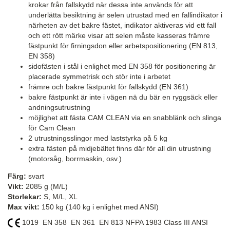
krokar från fallskydd när dessa inte används för att
underlätta besiktning är selen utrustad med en fallindikator i
närheten av det bakre fästet, indikator aktiveras vid ett fall
och ett rött märke visar att selen måste kasseras främre
fästpunkt för firningsdon eller arbetspositionering (EN 813,
EN 358)
sidofästen i stål i enlighet med EN 358 för positionering är
placerade symmetrisk och stör inte i arbetet
främre och bakre fästpunkt för fallskydd (EN 361)
bakre fästpunkt är inte i vägen nä du bär en ryggsäck eller
andningsutrustning
möjlighet att fästa CAM CLEAN via en snabblänk och slinga
för Cam Clean
2 utrustningsslingor med laststyrka på 5 kg
extra fästen på midjebältet finns där för all din utrustning
(motorsåg, borrmaskin, osv.)
Färg:
svart
Vikt:
2085 g (M/L)
Storlekar:
S, M/L, XL
Max vikt:
150 kg (140 kg i enlighet med ANSI)
1019 EN 358 EN 361 EN 813 NFPA 1983 Class III ANSI