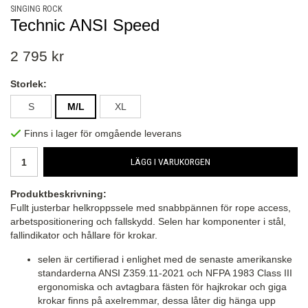
SINGING ROCK
Technic ANSI Speed
2 795 kr
Storlek:
S
M/L
XL
Finns i lager för omgående leverans
LÄGG I VARUKORGEN
Produktbeskrivning:
Fullt justerbar helkroppssele med snabbpännen för rope access,
arbetspositionering och fallskydd. Selen har komponenter i stål,
fallindikator och hållare för krokar.
selen är certifierad i enlighet med de senaste amerikanske
standarderna ANSI Z359.11-2021 och NFPA 1983 Class III
ergonomiska och avtagbara fästen för hajkrokar och giga
krokar finns på axelremmar, dessa låter dig hänga upp