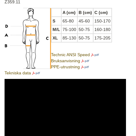
Z359.11
A (cm)
B (cm)
C (cm)
S
65-80
45-60
150-170
M/L
75-100
50-75
160-180
XL
85-130
50-75
175-205
Technic ANSI Speed
Bruksanvisning
PPE-utrustning
Tekniska data