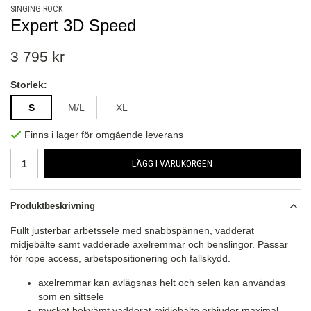
SINGING ROCK
Expert 3D Speed
3 795 kr
Storlek:
S
M/L
XL
Finns i lager för omgående leverans
LÄGG I VARUKORGEN
Produktbeskrivning
Fullt justerbar arbetssele med snabbspännen, vadderat
midjebälte samt vadderade axelremmar och benslingor. Passar
för rope access, arbetspositionering och fallskydd.
axelremmar kan avlägsnas helt och selen kan användas
som en sittsele
mycket bekvämt vadderat midjebälte erbjuder maximal