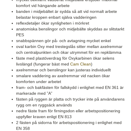
komfort vid hängande arbete
banden i midjebältet är sydda så att vid normalt arbete
belastar kroppen enbart själva vadderingen
reflexdetaljer ökar synligheten i mörkret
anatomiska benslingor och midjebälte skyddas av slitstarkt
PES
snabbspännen gör på- och avtagning mycket enkel
oval karbin Oxy med trestegslås sitter mellan axelremmar
och centralpunkten och ökar utrymmet för en repklämma
fäste med plastöverdrag för Oxykarbinen ökar selens
livslängd (fungerar bäst med
Cam Clean
)
axelremmar och benslingor kan justeras individuellt
smalare vaddering av axelremmar vid nacken ökar
komforten under arbetet
fram- och bakfästen för fallskydd i enlighet med EN 361 är
markerade med ”A”
fästen på ryggen är platta och trycker inte på användarens
rygg om en ryggsäck används
nedre fäste fram för firningsdon eller arbetspositionering
uppfyller kraven enligt EN 813
2 fästen på sidorna för arbetspositionering i enlighet med
EN 358