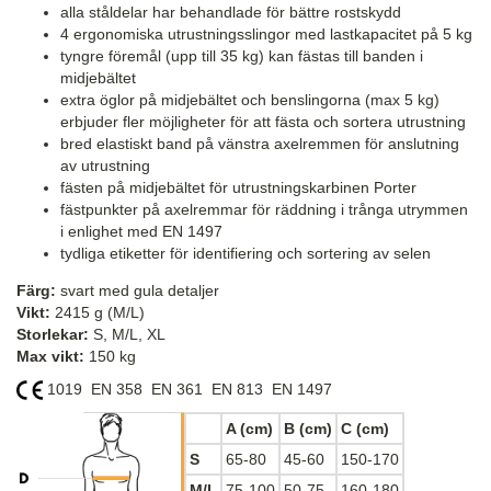
alla ståldelar har behandlade för bättre rostskydd
4 ergonomiska utrustningsslingor med lastkapacitet på 5 kg
tyngre föremål (upp till 35 kg) kan fästas till banden i
midjebältet
extra öglor på midjebältet och benslingorna (max 5 kg)
erbjuder fler möjligheter för att fästa och sortera utrustning
bred elastiskt band på vänstra axelremmen för anslutning
av utrustning
fästen på midjebältet för utrustningskarbinen Porter
fästpunkter på axelremmar för räddning i trånga utrymmen
i enlighet med EN 1497
tydliga etiketter för identifiering och sortering av selen
Färg:
svart med gula detaljer
Vikt:
2415 g (M/L)
Storlekar:
S, M/L, XL
Max vikt:
150 kg
1019 EN 358 EN 361 EN 813 EN 1497
A (cm)
B (cm)
C (cm)
S
65-80
45-60
150-170
M/L
75-100
50-75
160-180