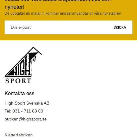
nyheter!
De uppgifter du matar in kommer endast användas till våra nyhetsbrev.
SKICKA
Kontakta oss
High Sport Svenska AB
Tel: 031 - 711 83 00
butiken@highsport.se
Klätterfabriken