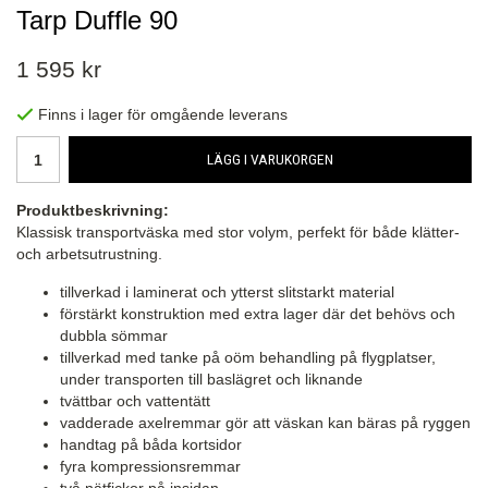
Tarp Duffle 90
1 595 kr
Finns i lager för omgående leverans
LÄGG I VARUKORGEN
Produktbeskrivning:
Klassisk transportväska med stor volym, perfekt för både klätter-
och arbetsutrustning.
tillverkad i laminerat och ytterst slitstarkt material
förstärkt konstruktion med extra lager där det behövs och
dubbla sömmar
tillverkad med tanke på oöm behandling på flygplatser,
under transporten till baslägret och liknande
tvättbar och vattentätt
vadderade axelremmar gör att väskan kan bäras på ryggen
handtag på båda kortsidor
fyra kompressionsremmar
två nätfickor på insidan