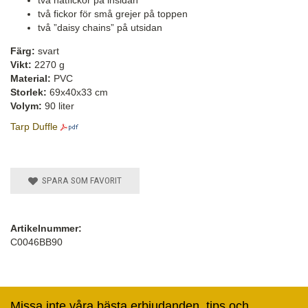
två fickor för små grejer på toppen
två ”daisy chains” på utsidan
Färg:
svart
Vikt:
2270 g
Material:
PVC
Storlek:
69x40x33 cm
Volym:
90 liter
Tarp Duffle
SPARA SOM FAVORIT
Artikelnummer:
C0046BB90
Missa inte våra bästa erbjudanden, tips och